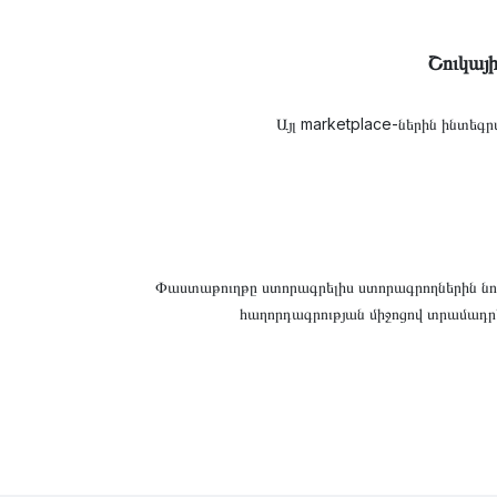
Շուկայ
Այլ marketplace-ներին ինտե
Փաստաթուղթը ստորագրելիս ստորագրողներին նո
հաղորդագրության միջոցով տրամադ