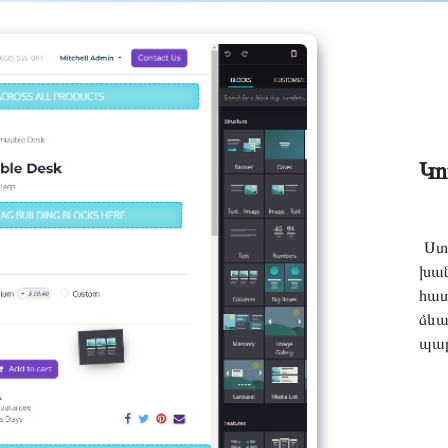
Կո
Ստե
խան
հատ
ձևա
պար